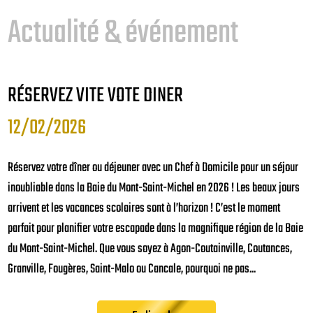
Actualité & événement
Actualité & événement
Actualité & événement
ACTUALITÉ DE VOTRE CHEF À DOMICILE À
RÉSERVEZ VITE VOTE DINER
FÊTE DES PÈRES
AVRANCHES
12/02/2026
07/06/2026
14/11/2024
Réservez votre dîner ou déjeuner avec un Chef à Domicile pour un séjour
🌶️ Coffret Spécial Fête des Pères – Pour les papas qui ont du caractère !
inoubliable dans la Baie du Mont-Saint-Michel en 2026 ! Les beaux jours
Cette année, oubliez les cadeaux classiques et offrez une expérience
Bienvenue sur notre site internet. Restez à l'affût de nos actualités !
arrivent et les vacances scolaires sont à l’horizon ! C’est le moment
pleine de saveurs et de sensations. Le Pack Spécial Fête des Pères
parfait pour planifier votre escapade dans la magnifique région de la Baie
Hungry a été imaginé pour tous les papas passionnés de cuisine, de
En lire plus
du Mont-Saint-Michel. Que vous soyez à Agon-Coutainville, Coutances,
barbecue et de sauces relevées. Parce qu’un papa exceptionnel mérite un
Granville, Fougères, Saint-Malo ou Cancale, pourquoi ne pas...
cadeau qui sort de...