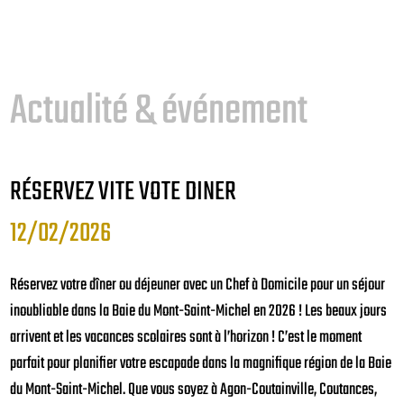
Actualité & événement
Actualité & événement
Actualité & événement
ACTUALITÉ DE VOTRE CHEF À DOMICILE À
RÉSERVEZ VITE VOTE DINER
FÊTE DES PÈRES
AVRANCHES
12/02/2026
07/06/2026
14/11/2024
Réservez votre dîner ou déjeuner avec un Chef à Domicile pour un séjour
🌶️ Coffret Spécial Fête des Pères – Pour les papas qui ont du caractère !
inoubliable dans la Baie du Mont-Saint-Michel en 2026 ! Les beaux jours
Cette année, oubliez les cadeaux classiques et offrez une expérience
Bienvenue sur notre site internet. Restez à l'affût de nos actualités !
arrivent et les vacances scolaires sont à l’horizon ! C’est le moment
pleine de saveurs et de sensations. Le Pack Spécial Fête des Pères
parfait pour planifier votre escapade dans la magnifique région de la Baie
Hungry a été imaginé pour tous les papas passionnés de cuisine, de
En lire plus
du Mont-Saint-Michel. Que vous soyez à Agon-Coutainville, Coutances,
barbecue et de sauces relevées. Parce qu’un papa exceptionnel mérite un