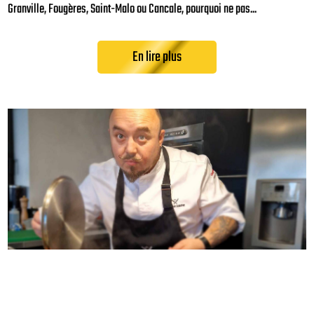
Granville, Fougères, Saint-Malo ou Cancale, pourquoi ne pas...
cadeau qui sort de...
En lire plus
En lire plus