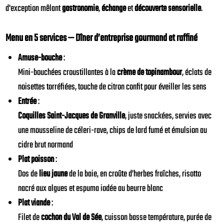
d'exception mêlant
gastronomie
,
échange
et
découverte sensorielle
.
Menu en 5 services — Dîner d’entreprise gourmand et raffiné
Amuse-bouche
:
Mini-bouchées croustillantes à la
crème de topinambour
, éclats de
noisettes torréfiées, touche de citron confit pour éveiller les sens
Entrée
:
Coquilles Saint-Jacques de Granville
, juste snackées, servies avec
une mousseline de céleri-rave, chips de lard fumé et émulsion au
cidre brut normand
Plat poisson
:
Dos de
lieu jaune
de la baie, en croûte d’herbes fraîches, risotto
nacré aux algues et espuma iodée au beurre blanc
Plat viande
:
Filet de
cochon du Val de Sée
, cuisson basse température, purée de